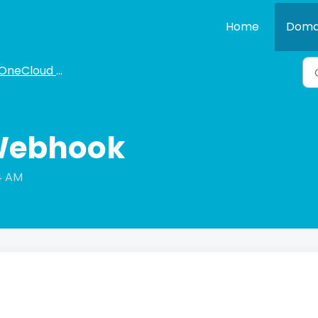
Home
Doma
OneCloud API
Webhook
24 AM