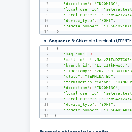
"direction"
:
"INCOMING"
,
"local_user_id"
:
"setera.tes
"local_number"
:
"+35894272XX
"device_type"
:
"SOFT"
,
"remote_number"
:
"+35840940X
}
Sequenza 3:
Chiamata terminata (
TERMIN
{
"seq_num"
:
3
,
"call_id"
:
"tvNAazZlEwDZTCO7
"branch_id"
:
"L1FIItkNwW0."
,
"timestamp"
:
"2021-09-30T10:
"state"
:
"TERMINATED"
,
"termination-reason"
:
"HANGU
"direction"
:
"INCOMING"
,
"local_user_id"
:
"setera.tes
"local_number"
:
"+35894272XX
"device_type"
:
"SOFT"
,
"remote_number"
:
"+35840940X
}
Esempio chiamata in uscita