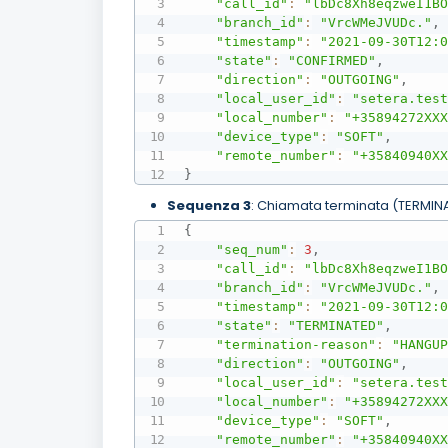
"call_id"
:
"lbDc8Xh8eqzweI1B
"branch_id"
:
"VrcWMeJVUDc."
,
"timestamp"
:
"2021-09-30T12:
"state"
:
"CONFIRMED"
,
"direction"
:
"OUTGOING"
,
"local_user_id"
:
"setera.tes
"local_number"
:
"+35894272XX
"device_type"
:
"SOFT"
,
"remote_number"
:
"+35840940X
}
Sequenza 3
: Chiamata terminata (TERMIN
{
"seq_num"
:
3
,
"call_id"
:
"lbDc8Xh8eqzweI1B
"branch_id"
:
"VrcWMeJVUDc."
,
"timestamp"
:
"2021-09-30T12:
"state"
:
"TERMINATED"
,
"termination-reason"
:
"HANGU
"direction"
:
"OUTGOING"
,
"local_user_id"
:
"setera.tes
"local_number"
:
"+35894272XX
"device_type"
:
"SOFT"
,
"remote_number"
:
"+35840940X