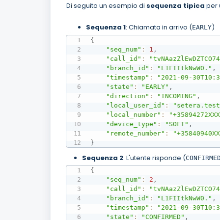
Di seguito un esempio di
sequenza tipica
per 
Sequenza 1
: Chiamata in arrivo (
)
EARLY
{
"seq_num"
:
1
,
"call_id"
:
"tvNAazZlEwDZTCO7
"branch_id"
:
"L1FIItkNwW0."
,
"timestamp"
:
"2021-09-30T10:
"state"
:
"EARLY"
,
"direction"
:
"INCOMING"
,
"local_user_id"
:
"setera.tes
"local_number"
:
"+35894272XX
"device_type"
:
"SOFT"
,
"remote_number"
:
"+35840940X
}
Sequenza 2
: L'utente risponde (
CONFIRME
{
"seq_num"
:
2
,
"call_id"
:
"tvNAazZlEwDZTCO7
"branch_id"
:
"L1FIItkNwW0."
,
"timestamp"
:
"2021-09-30T10:
"state"
:
"CONFIRMED"
,