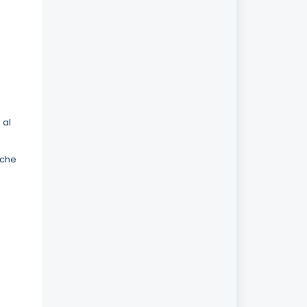
 al
che