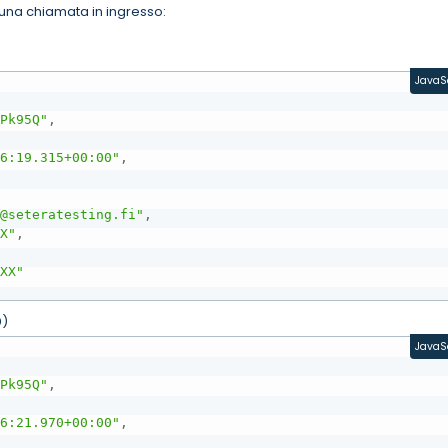
una chiamata in ingresso:
JavaS
4Pk95Q"
,
36:19.315+00:00"
,
t@seteratesting.fi"
,
XX"
,
XXX"
)
D
JavaS
4Pk95Q"
,
36:21.970+00:00"
,