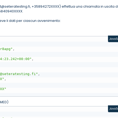
t@seteratesting.fi, +35894272XXXX) effettua una chiamata in uscita d
35840940XXXX.
eve li dati per ciascun avvenimento:
JavaS
Or8apg"
,
04:23.242+00:00"
,
t@seteratesting.fi"
,
XX"
,
XXX"
RMED)
JavaS