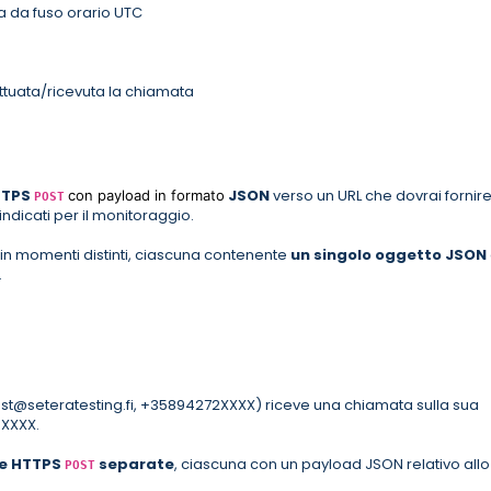
a da fuso orario UTC
fettuata/ricevuta la chiamata
TTPS
JSON
verso un URL che dovrai fornire
con payload in formato
POST
indicati per il monitoraggio.
 in momenti distinti, ciascuna contenente
un singolo oggetto JSON
.
est@seteratesting.fi, +35894272XXXX) riceve una chiamata sulla sua
XXXX.
te HTTPS
separate
, ciascuna con un payload JSON relativo allo
POST