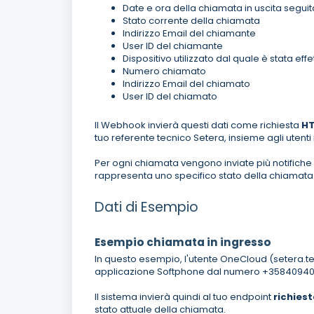
Date e ora della chiamata in uscita seguit
Stato corrente della chiamata
Indirizzo Email del chiamante
User ID del chiamante
Dispositivo utilizzato dal quale è stata ef
Numero chiamato
Indirizzo Email del chiamato
User ID del chiamato
Il Webhook invierà questi dati come richiesta
H
tuo referente tecnico Setera, insieme agli utenti 
Per ogni chiamata vengono inviate più notifiche
rappresenta uno specifico stato della chiamata
Dati di Esempio
Esempio chiamata in ingresso
In questo esempio, l'utente OneCloud (setera.t
applicazione Softphone dal numero +35840940
Il sistema invierà quindi al tuo endpoint
richies
stato attuale della chiamata.