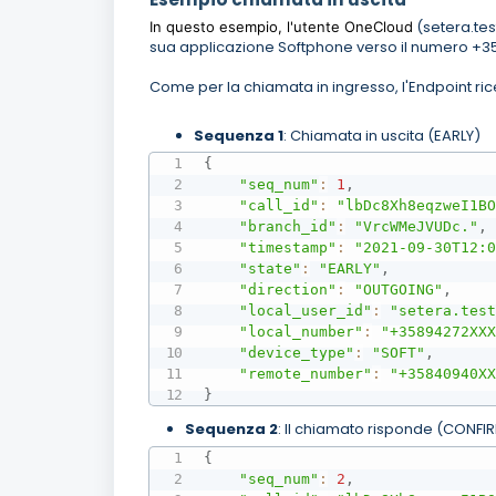
(setera.tes
In questo esempio, l'utente OneCloud
sua applicazione Softphone verso il numero +
Come per la chiamata in ingresso, l'Endpoint ric
Sequenza 1
: Chiamata in uscita (EARLY)
{
"seq_num"
:
1
,
"call_id"
:
"lbDc8Xh8eqzweI1B
"branch_id"
:
"VrcWMeJVUDc."
,
"timestamp"
:
"2021-09-30T12:
"state"
:
"EARLY"
,
"direction"
:
"OUTGOING"
,
"local_user_id"
:
"setera.tes
"local_number"
:
"+35894272XX
"device_type"
:
"SOFT"
,
"remote_number"
:
"+35840940X
}
Sequenza 2
: Il chiamato risponde (CONFI
{
"seq_num"
:
2
,