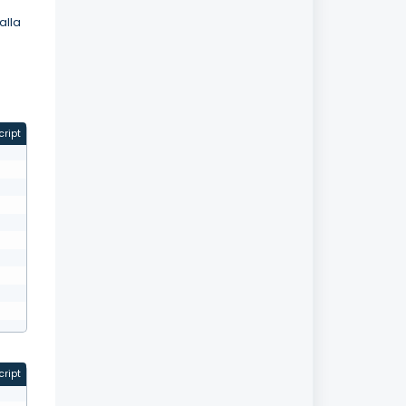
alla
cript
cript