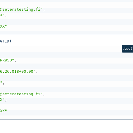
t@seteratesting.fi"
,
XX"
,
XXX"
)
ATED
JavaS
4Pk95Q"
,
36:26.018+00:00"
,
P"
,
t@seteratesting.fi"
,
XX"
,
XXX"