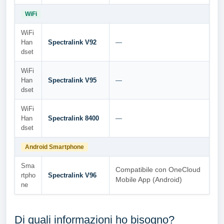
WiFi
WiFi
Han
Spectralink V92
—
dset
WiFi
Han
Spectralink V95
—
dset
WiFi
Han
Spectralink 8400
—
dset
Android Smartphone
Sma
Compatibile con OneCloud
rtpho
Spectralink V96
Mobile App (Android)
ne
Di quali informazioni ho bisogno?