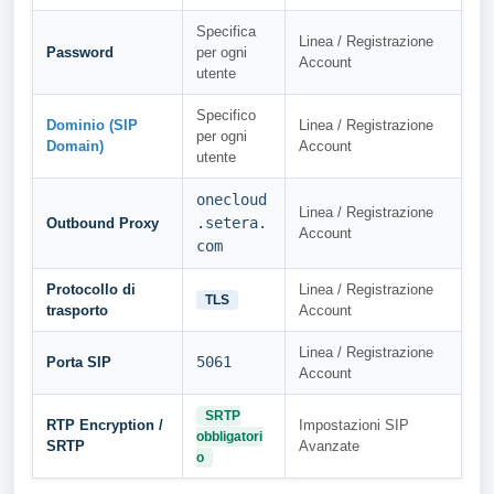
Specifica
Linea / Registrazione
Password
per ogni
Account
utente
Specifico
Dominio (SIP
Linea / Registrazione
per ogni
Domain)
Account
utente
onecloud
Linea / Registrazione
.setera.
Outbound Proxy
Account
com
Protocollo di
Linea / Registrazione
TLS
trasporto
Account
Linea / Registrazione
5061
Porta SIP
Account
SRTP
RTP Encryption /
Impostazioni SIP
obbligatori
SRTP
Avanzate
o